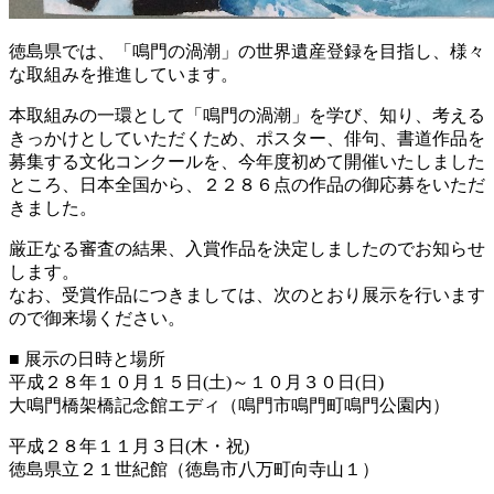
徳島県では、「鳴門の渦潮」の世界遺産登録を目指し、様々
な取組みを推進しています。
本取組みの一環として「鳴門の渦潮」を学び、知り、考える
きっかけとしていただくため、ポスター、俳句、書道作品を
募集する文化コンクールを、今年度初めて開催いたしました
ところ、日本全国から、２２８６点の作品の御応募をいただ
きました。
厳正なる審査の結果、入賞作品を決定しましたのでお知らせ
します。
なお、受賞作品につきましては、次のとおり展示を行います
ので御来場ください。
■ 展示の日時と場所
平成２８年１０月１５日(土)～１０月３０日(日)
大鳴門橋架橋記念館エディ（鳴門市鳴門町鳴門公園内）
平成２８年１１月３日(木・祝)
徳島県立２１世紀館（徳島市八万町向寺山１）