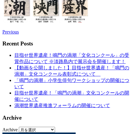
Previous
Recent Posts
目指せ世界遺産！鳴門の渦潮「文化コンクール」の受
賞作品について ※淡路島内で展示会を開催します！
【動画を公開しました！】目指せ世界遺産！「鳴門の
渦潮」文化コンクール表彰式について
「鳴門の渦潮」小学生俳句ワークショップの開催につ
いて
目指せ世界遺産！「鳴門の渦潮」文化コンクールの開
催について
渦潮世界遺産推進フォーラムの開催について
Archive
Archive