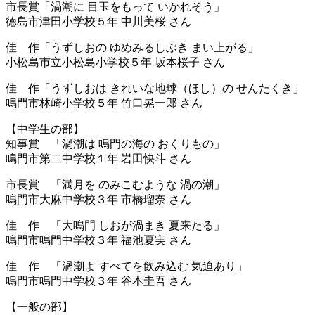
市長賞「渦潮に 目玉をもって いかれそう」
徳島市津田小学校５年 中川美桜 さん
佳 作「うずしおの ゆめみるしぶき まい上がる」
小松島市立小松島小学校５年 坂本桜子 さん
佳 作「うずしおは きれいな地球（ほし）の せんたくき」
鳴門市林崎小学校５年 竹口晃一郎 さん
【中学生の部】
知事賞 「渦潮は 鳴門の海の おくりもの」
鳴門市第二中学校１年 岩田快斗 さん
市長賞 「満月を のみこむような 渦の潮」
鳴門市大麻中学校３年 市橋瑠奈 さん
佳 作 「大鳴門 しおが渦まき 夏来たる」
鳴門市鳴門中学校３年 福池夏実 さん
佳 作 「渦潮よ すべてを飲み込む 気迫あり」
鳴門市鳴門中学校３年 谷本圭吾 さん
【一般の部】