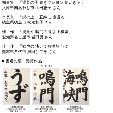
知事賞 「渦見の子 青きクレヨン 使いきる」
兵庫県南あわじ市 山田恵子 さん
市長賞 「渦の上 一直線に 鷹渡る」
徳島県徳島市 松永和子 さん
佳 作 「渦潮や 鳴門の海は 上機嫌」
愛知県名古屋市 岩田勇 さん
佳 作 「歓声の 沸いて観潮船 傾ぐ」
熊本県八代市 貝田ひでを さん
■ 書道の部 受賞作品