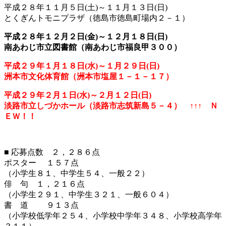
平成２８年１１月５日(土)～１１月１３日(日)
とくぎんトモニプラザ（徳島市徳島町場内２－１）
平成２８年１２月２日(金)～１２月１８日(日)
南あわじ市立図書館（南あわじ市福良甲３００）
平成２９年１月１８日(水)～１月２９日(日)
洲本市文化体育館（洲本市塩屋１－１－１７）
平成２９年２月１日(水)～２月１２日(日)
淡路市立しづかホール（淡路市志筑新島５－４） ↑↑↑ Ｎ
ＥＷ！！
■ 応募点数 ２，２８６点
ポスター １５７点
（小学生８１、中学生５４、一般２２）
俳 句 １，２１６点
（小学生２９１、中学生３２１、一般６０４）
書 道 ９１３点
（小学校低学年２５４、小学校中学年３４８、小学校高学年