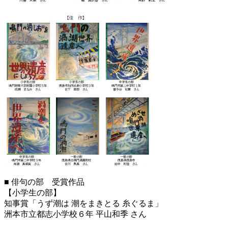
■ 俳句の部 受賞作品
【小学生の部】
知事賞「うず潮は 潮をまきとる 糸ぐるま」
洲本市立都志小学校６年 平山和季 さん