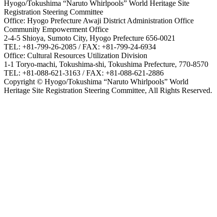
Hyogo/Tokushima “Naruto Whirlpools” World Heritage Site
Registration Steering Committee
Office: Hyogo Prefecture Awaji District Administration Office
Community Empowerment Office
2-4-5 Shioya, Sumoto City, Hyogo Prefecture 656-0021
TEL: +81-799-26-2085 / FAX: +81-799-24-6934
Office: Cultural Resources Utilization Division
1-1 Toryo-machi, Tokushima-shi, Tokushima Prefecture, 770-8570
TEL: +81-088-621-3163 / FAX: +81-088-621-2886
Copyright © Hyogo/Tokushima “Naruto Whirlpools” World
Heritage Site Registration Steering Committee, All Rights Reserved.